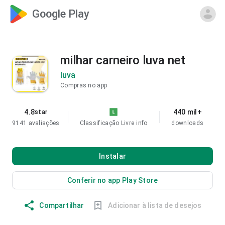
Google Play
milhar carneiro luva net
luva
Compras no app
4.8
440 mil+
star
9141 avaliações
Classificação Livre
info
downloads
Instalar
Conferir no app Play Store
Compartilhar
Adicionar à lista de desejos