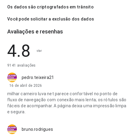
Os dados são criptografados em trânsito
Você pode solicitar a exclusão dos dados
Avaliações e resenhas
4.8
star
9141 avaliações
pedro.teixeira21
16 de abril de 2026
milhar carneiro luva net parece confortável no ponto de
fluxo de navegação com conexão mais lenta; os rótulos são
fáceis de acompanhar. A página deixa uma impressão limpa
e segura.
bruno.rodrigues