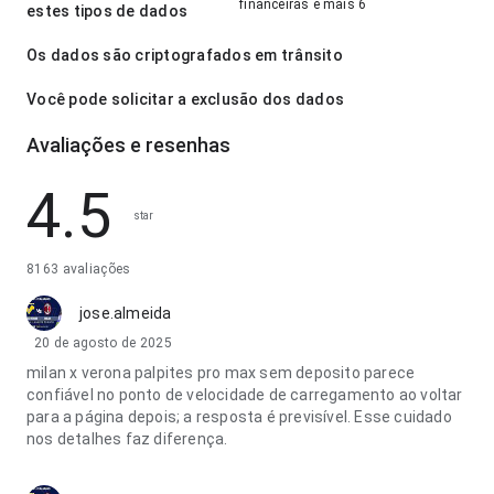
financeiras e mais 6
estes tipos de dados
Os dados são criptografados em trânsito
Você pode solicitar a exclusão dos dados
Avaliações e resenhas
4.5
star
8163 avaliações
jose.almeida
20 de agosto de 2025
milan x verona palpites pro max sem deposito parece
confiável no ponto de velocidade de carregamento ao voltar
para a página depois; a resposta é previsível. Esse cuidado
nos detalhes faz diferença.