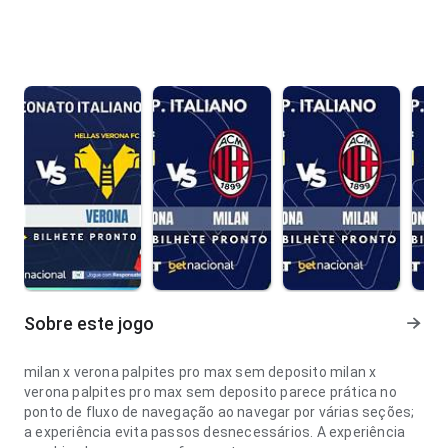
Sobre este jogo
milan x verona palpites pro max sem deposito milan x
verona palpites pro max sem deposito parece prática no
ponto de fluxo de navegação ao navegar por várias seções;
a experiência evita passos desnecessários. A experiência