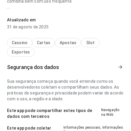
combina bem com uso frequente.
milan x verona palpites pro max sem deposito parece
madura no ponto de velocidade de carregamento para um
Atualizado em
visitante novo; os rótulos são fáceis de acompanhar. A
31 de agosto de 2025
página causa uma impressão melhor que algo genérico.
Cassino
Cartas
Apostas
Slot
Esportes
Segurança dos dados
Sua segurança começa quando você entende como os
desenvolvedores coletam e compartilham seus dados. As
práticas de segurança e privacidade podem variar de acordo
com o uso, a região e a idade.
Navegação
Este app pode compartilhar estes tipos de
na Web
dados com terceiros
Informações pessoais, Informações
Este app pode coletar