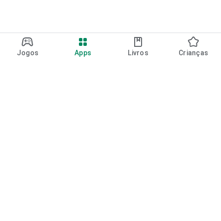
Jogos
Apps
Livros
Crianças
Google Play
Play Pass
Pontos do Play Points
Vales-presente
Resgatar
Política de reembolso