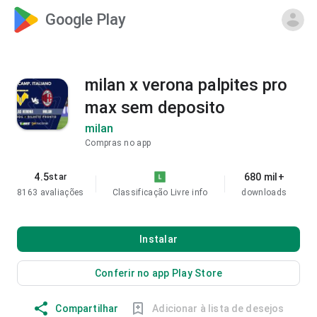
Google Play
milan x verona palpites pro
max sem deposito
milan
Compras no app
4.5
680 mil+
star
8163 avaliações
Classificação Livre
info
downloads
Instalar
Conferir no app Play Store
Compartilhar
Adicionar à lista de desejos