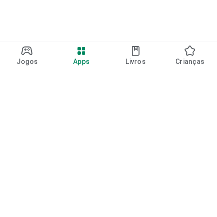
Jogos
Apps
Livros
Crianças
Google Play
Play Pass
Pontos do Play Points
Vales-presente
Resgatar
Política de reembolso