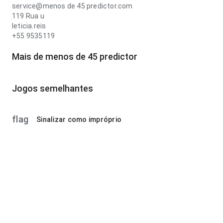
service@menos de 45 predictor.com
119 Rua u
leticia.reis
+55 9535119
Mais de menos de 45 predictor
Jogos semelhantes
flag
Sinalizar como impróprio