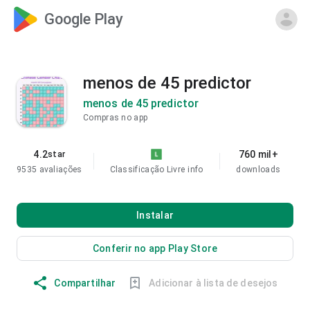
Google Play
menos de 45 predictor
menos de 45 predictor
Compras no app
4.2
760 mil+
star
9535 avaliações
Classificação Livre
info
downloads
Instalar
Conferir no app Play Store
Compartilhar
Adicionar à lista de desejos