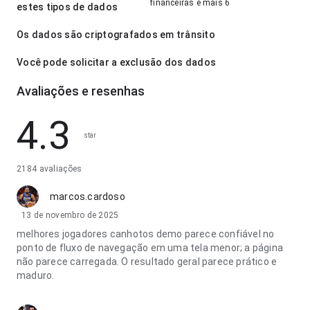
financeiras e mais 6
estes tipos de dados
Os dados são criptografados em trânsito
Você pode solicitar a exclusão dos dados
Avaliações e resenhas
4.3
star
2184 avaliações
marcos.cardoso
13 de novembro de 2025
melhores jogadores canhotos demo parece confiável no
ponto de fluxo de navegação em uma tela menor; a página
não parece carregada. O resultado geral parece prático e
maduro.