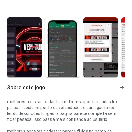
Sobre este jogo
melhores apostas cadastro melhores apostas cadastro
parece rápida no ponto de velocidade de carregamento
lendo descrições longas; a página parece completa sem
ficar pesada. Isso passa mais confiança ao usuário.
melhores apostas cadastro parece fluida no ponto de