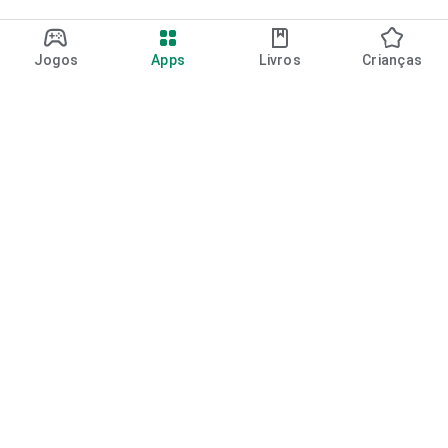
Jogos
Apps
Livros
Crianças
Google Play
Play Pass
Pontos do Play Points
Vales-presente
Resgatar
Política de reembolso
Crianças e família