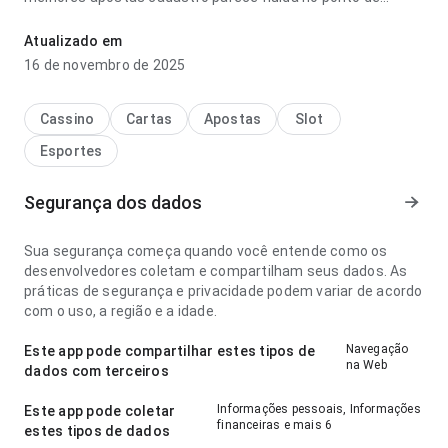
organização da tela ao navegar por várias seções; os
rótulos são fáceis de acompanhar. Isso passa mais
Atualizado em
confiança ao usuário.
16 de novembro de 2025
Cassino
Cartas
Apostas
Slot
Esportes
Segurança dos dados
Sua segurança começa quando você entende como os
desenvolvedores coletam e compartilham seus dados. As
práticas de segurança e privacidade podem variar de acordo
com o uso, a região e a idade.
Navegação
Este app pode compartilhar estes tipos de
na Web
dados com terceiros
Informações pessoais, Informações
Este app pode coletar
financeiras e mais 6
estes tipos de dados