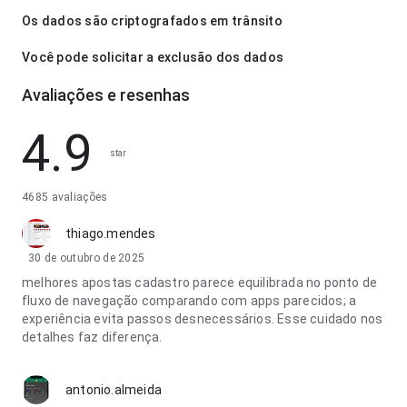
Os dados são criptografados em trânsito
Você pode solicitar a exclusão dos dados
Avaliações e resenhas
4.9
star
4685 avaliações
thiago.mendes
30 de outubro de 2025
melhores apostas cadastro parece equilibrada no ponto de
fluxo de navegação comparando com apps parecidos; a
experiência evita passos desnecessários. Esse cuidado nos
detalhes faz diferença.
antonio.almeida