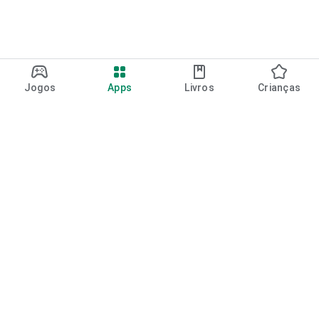
Jogos
Apps
Livros
Crianças
Google Play
Play Pass
Pontos do Play Points
Vales-presente
Resgatar
Política de reembolso