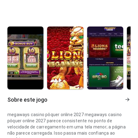
Sobre este jogo
megaways casino pôquer online 2027 megaways casino
pôquer online 2027 parece consistente no ponto de
velocidade de carregamento em uma tela menor; a página
não parece carregada. Isso passa mais confiança ao