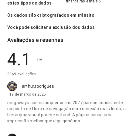
financeiras e mais 6
estes tipos de dados
Os dados são criptografados em trânsito
Você pode solicitar a exclusão dos dados
Avaliações e resenhas
4.1
star
3969 avaliações
arthur.rodrigues
19 de março de 2025
megaways casino pôquer online 2027 parece consistente
no ponto de fluxo de navegação com conexão mais lenta; a
hierarquia visual parece natural. A página causa uma
impressão melhor que algo genérico.