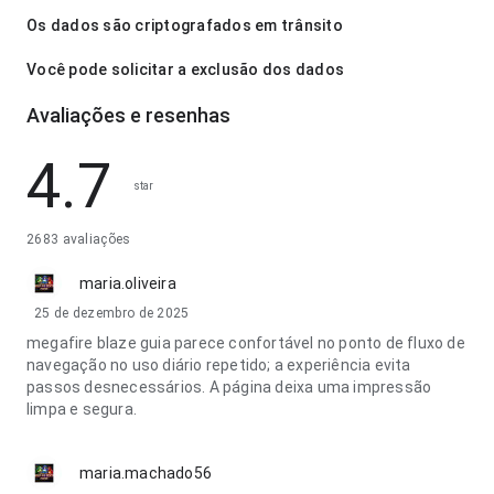
Os dados são criptografados em trânsito
Você pode solicitar a exclusão dos dados
Avaliações e resenhas
4.7
star
2683 avaliações
maria.oliveira
25 de dezembro de 2025
megafire blaze guia parece confortável no ponto de fluxo de
navegação no uso diário repetido; a experiência evita
passos desnecessários. A página deixa uma impressão
limpa e segura.
maria.machado56