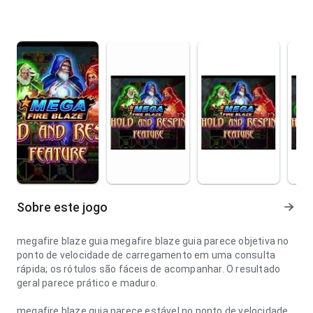
Sobre este jogo
megafire blaze guia megafire blaze guia parece objetiva no
ponto de velocidade de carregamento em uma consulta
rápida; os rótulos são fáceis de acompanhar. O resultado
geral parece prático e maduro.
megafire blaze guia parece estável no ponto de velocidade