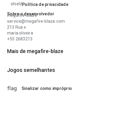
shield
Política de privacidade
Sobre o desenvolvedor
megafire-blaze
service@megafire-blaze.com
213 Rua x
maria.oliveira
+55 2683213
Mais de megafire-blaze
Jogos semelhantes
flag
Sinalizar como impróprio