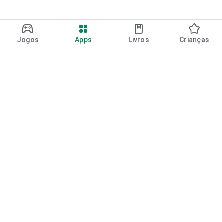
Jogos
Apps
Livros
Crianças
Google Play
Play Pass
Pontos do Play Points
Vales-presente
Resgatar
Política de reembolso