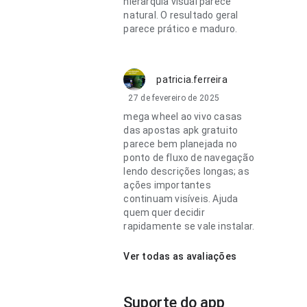
hierarquia visual parece
natural. O resultado geral
parece prático e maduro.
patricia.ferreira
27 de fevereiro de 2025
mega wheel ao vivo casas
das apostas apk gratuito
parece bem planejada no
ponto de fluxo de navegação
lendo descrições longas; as
ações importantes
continuam visíveis. Ajuda
quem quer decidir
rapidamente se vale instalar.
Ver todas as avaliações
Suporte do app