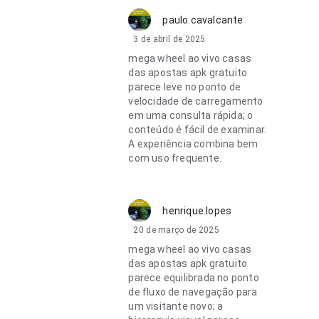
paulo.cavalcante
3 de abril de 2025
mega wheel ao vivo casas
das apostas apk gratuito
parece leve no ponto de
velocidade de carregamento
em uma consulta rápida; o
conteúdo é fácil de examinar.
A experiência combina bem
com uso frequente.
henrique.lopes
20 de março de 2025
mega wheel ao vivo casas
das apostas apk gratuito
parece equilibrada no ponto
de fluxo de navegação para
um visitante novo; a