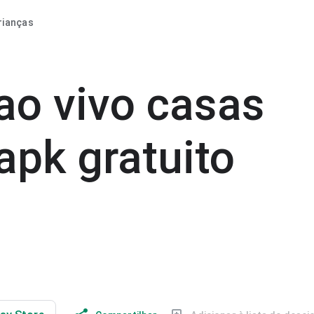
rianças
ao vivo casas
apk gratuito