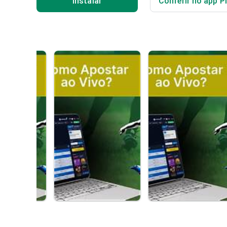
Instalar
Conferir no app P