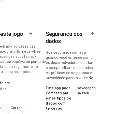
os
este jogo
Segurança dos
dados
el ao vivo casas das
apk gratuito mega wheel
Sua segurança começa
casas das apostas apk
quando você entende como
 parece objetiva no ponto de
os desenvolvedores coletam
de de carregamento ao
e compartilham seus dados.
ra a página depois; a
As práticas de segurança e
a visual parece natural.
privacidade podem variar de
em quer decidir
ado em
acordo com o uso, a região e
te se vale instalar.
a idade.
Este app pode
Navegação
il de
compartilhar
na Web
el ao vivo casas das
estes tipos de
apk gratuito parece
dados com
l no ponto de velocidade de
no
Cartas
terceiros
ento ao conferir