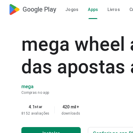
Google Play
Jogos
Apps
Livros
C
mega wheel 
das apostas 
mega
Compras no app
4.1
420 mil+
star
8152 avaliações
downloads