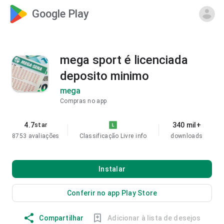
Google Play
mega sport é licenciada
deposito minimo
mega
Compras no app
4.7
340 mil+
star
8753 avaliações
Classificação Livre
info
downloads
Instalar
Conferir no app Play Store
Compartilhar
Adicionar à lista de desejos