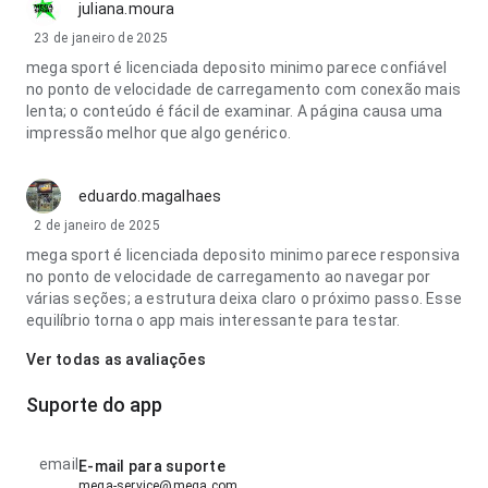
juliana.moura
23 de janeiro de 2025
mega sport é licenciada deposito minimo parece confiável
no ponto de velocidade de carregamento com conexão mais
lenta; o conteúdo é fácil de examinar. A página causa uma
impressão melhor que algo genérico.
eduardo.magalhaes
2 de janeiro de 2025
mega sport é licenciada deposito minimo parece responsiva
no ponto de velocidade de carregamento ao navegar por
várias seções; a estrutura deixa claro o próximo passo. Esse
equilíbrio torna o app mais interessante para testar.
Ver todas as avaliações
Suporte do app
email
E-mail para suporte
mega-service@mega.com