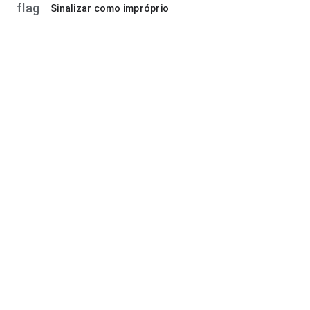
flag
Sinalizar como impróprio