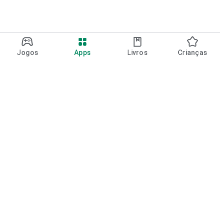
Jogos
Apps
Livros
Crianças
Google Play
Play Pass
Pontos do Play Points
Vales-presente
Resgatar
Política de reembolso