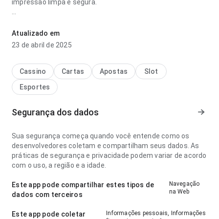
impressão limpa e segura.
mega sena jogo de 8 numeros como jogar parece prática no
ponto de fluxo de navegação ao navegar por várias seções;
Atualizado em
a estrutura deixa claro o próximo passo. Isso passa mais
23 de abril de 2025
confiança ao usuário.
Cassino
Cartas
Apostas
Slot
Esportes
Segurança dos dados
Sua segurança começa quando você entende como os
desenvolvedores coletam e compartilham seus dados. As
práticas de segurança e privacidade podem variar de acordo
com o uso, a região e a idade.
Navegação
Este app pode compartilhar estes tipos de
na Web
dados com terceiros
Informações pessoais, Informações
Este app pode coletar