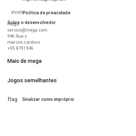
shield
Política de privacidade
Sobre o desenvolvedor
mega
service@mega.com
946 Rua y
marcos.cardoso
+55 8791946
Mais de mega
Jogos semelhantes
flag
Sinalizar como impróprio