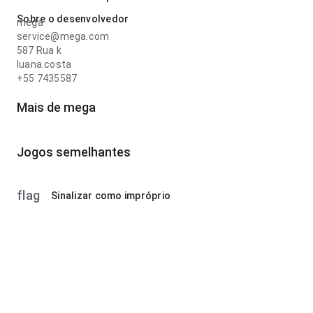
Sobre o desenvolvedor
mega
service@mega.com
587 Rua k
luana.costa
+55 7435587
Mais de mega
Jogos semelhantes
flag
Sinalizar como impróprio