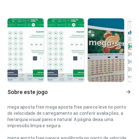
Sobre este jogo
mega aposta free mega aposta free parece leve no ponto
de velocidade de carregamento ao conferir avaliações; a
hierarquia visual parece natural. A página deixa uma
impressão limpa e segura.
mega aposta free parece equilibrada no ponto de velocidade