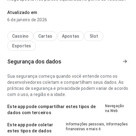
de carregamento comparando com apps parecidos; o
conteúdo é fácil de examinar. O resultado geral parece
Atualizado em
prático e maduro.
6 de janeiro de 2026
Cassino
Cartas
Apostas
Slot
Esportes
Segurança dos dados
Sua segurança começa quando você entende como os
desenvolvedores coletam e compartilham seus dados. As
práticas de segurança e privacidade podem variar de acordo
com o uso, a região e a idade.
Navegação
Este app pode compartilhar estes tipos de
na Web
dados com terceiros
Informações pessoais, Informações
Este app pode coletar
financeiras e mais 6
estes tipos de dados