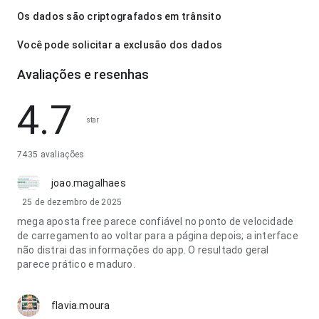
Os dados são criptografados em trânsito
Você pode solicitar a exclusão dos dados
Avaliações e resenhas
4.7
star
7435 avaliações
joao.magalhaes
25 de dezembro de 2025
mega aposta free parece confiável no ponto de velocidade
de carregamento ao voltar para a página depois; a interface
não distrai das informações do app. O resultado geral
parece prático e maduro.
flavia.moura