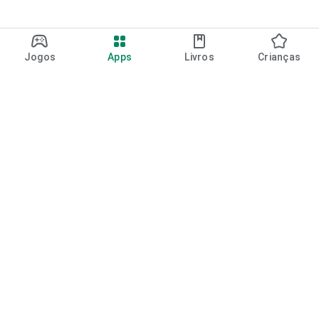
Jogos
Apps
Livros
Crianças
Google Play
Play Pass
Pontos do Play Points
Vales-presente
Resgatar
Política de reembolso