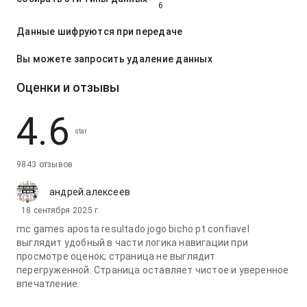
6
Данные шифруются при передаче
Вы можете запросить удаление данных
Оценки и отзывы
4.6
star
9843 отзывов
андрей.алексеев
18 сентября 2025 г.
mc games aposta resultado jogo bicho pt confiavel
выглядит удобный в части логика навигации при
просмотре оценок; страница не выглядит
перегруженной. Страница оставляет чистое и уверенное
впечатление.