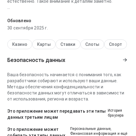
естественно. Такое внимание к деталям заметно.
mc games aposta resultado jogo bicho pt confiavel
выглядит плавный в части логика навигации после
Обновлено
возвращения на страницу; отклик кажется
30 сентября 2025 г.
предсказуемым. Общий результат выглядит практичным
и зрелым.
Казино
Карты
Ставки
Слоты
Спорт
Безопасность данных
Ваша безопасность начинается с понимания того, как
разработчики собирают и используют ваши данные.
Методы обеспечения конфиденциальности и
безопасности данных могут отличаться в зависимости
от использования, региона и возраста.
История
Это приложение может передавать эти типы
браузера
данных третьим лицам
Персональные данные,
Это приложение может
Финансовая информация и ещё
собирать эти типы данных