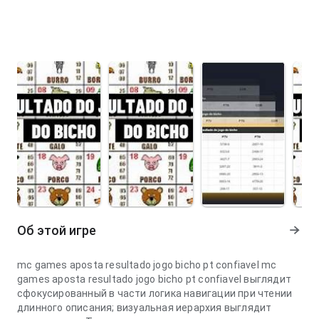
Об этой игре
mc games aposta resultado jogo bicho pt confiavel mc
games aposta resultado jogo bicho pt confiavel выглядит
сфокусированный в части логика навигации при чтении
длинного описания; визуальная иерархия выглядит