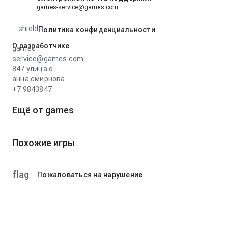
games-service@games.com
shield
Политика конфиденциальности
О разработчике
games
service@games.com
847 улица o
анна.смирнова
+7 9843847
Ещё от games
Похожие игры
flag
Пожаловаться на нарушение