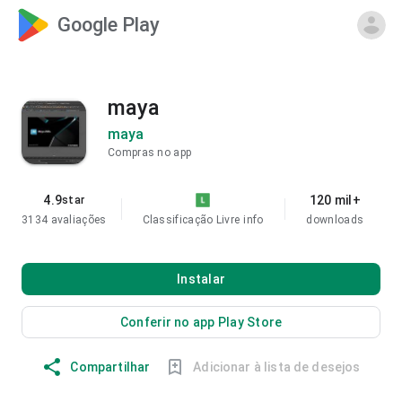
Google Play
maya
maya
Compras no app
4.9
120 mil+
star
3134 avaliações
Classificação Livre
info
downloads
Instalar
Conferir no app Play Store
Compartilhar
Adicionar à lista de desejos