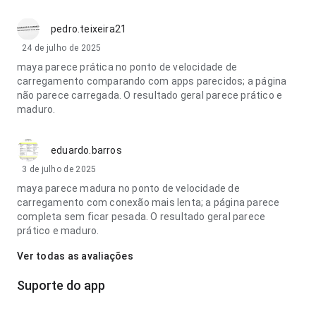
pedro.teixeira21
24 de julho de 2025
maya parece prática no ponto de velocidade de
carregamento comparando com apps parecidos; a página
não parece carregada. O resultado geral parece prático e
maduro.
eduardo.barros
3 de julho de 2025
maya parece madura no ponto de velocidade de
carregamento com conexão mais lenta; a página parece
completa sem ficar pesada. O resultado geral parece
prático e maduro.
Ver todas as avaliações
Suporte do app