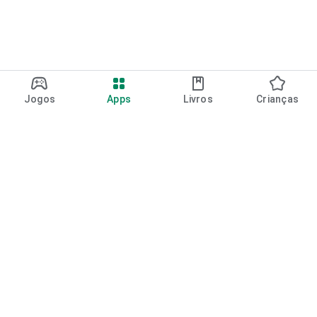
Jogos
Apps
Livros
Crianças
Google Play
Play Pass
Pontos do Play Points
Vales-presente
Resgatar