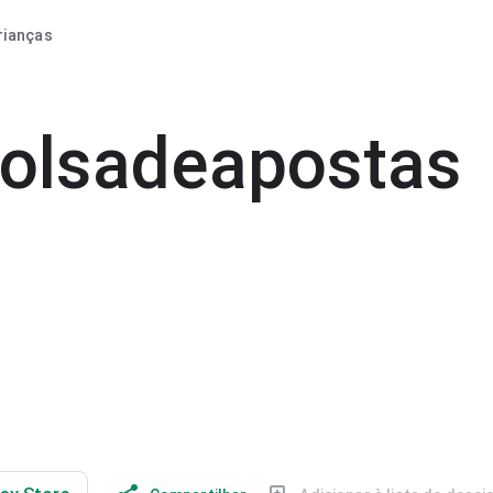
rianças
olsadeapostas