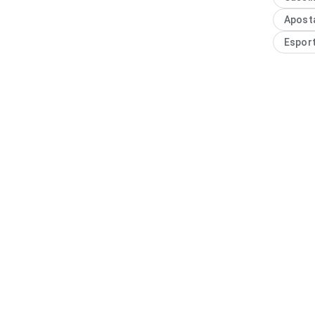
conteúdo
Apost
Ajuda qu
rapidamen
Espor