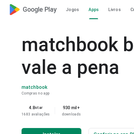
Google Play
Jogos
Apps
Livros
C
matchbook b
vale a pena
matchbook
Compras no app
4.8
930 mil+
star
1683 avaliações
downloads