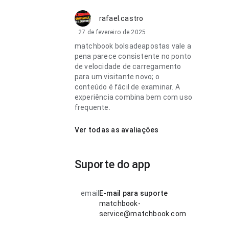
rafael.castro
27 de fevereiro de 2025
matchbook bolsadeapostas vale a
pena parece consistente no ponto
de velocidade de carregamento
para um visitante novo; o
conteúdo é fácil de examinar. A
experiência combina bem com uso
frequente.
Ver todas as avaliações
Suporte do app
email
E-mail para suporte
matchbook-
service@matchbook.com