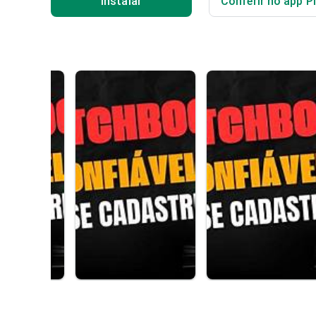
Instalar
Conferir no app P