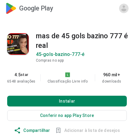
Google Play
mas de 45 gols bazino 777 é
real
45-gols-bazino-777-é
Compras no app
4.5
960 mil+
star
6548 avaliações
Classificação Livre
info
downloads
Instalar
Conferir no app Play Store
Compartilhar
Adicionar à lista de desejos