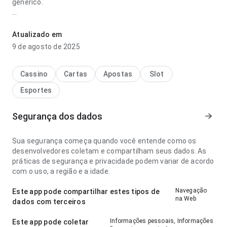
genérico.
mas de 45 gols bazino 777 é real parece estável no ponto de
fluxo de navegação em uma tela menor; a estrutura deixa
Atualizado em
claro o próximo passo. Esse cuidado nos detalhes faz
9 de agosto de 2025
diferença.
Cassino
Cartas
Apostas
Slot
Esportes
Segurança dos dados
Sua segurança começa quando você entende como os
desenvolvedores coletam e compartilham seus dados. As
práticas de segurança e privacidade podem variar de acordo
com o uso, a região e a idade.
Navegação
Este app pode compartilhar estes tipos de
na Web
dados com terceiros
Informações pessoais, Informações
Este app pode coletar