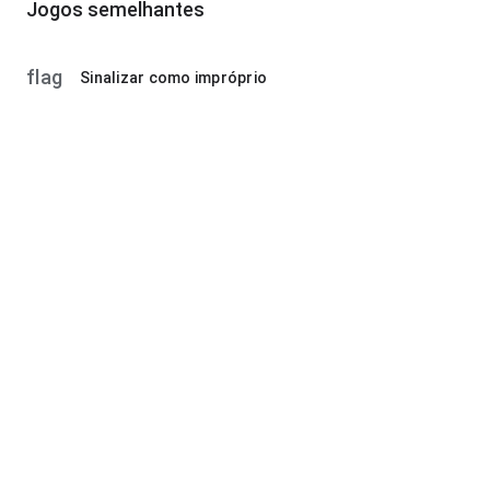
Jogos semelhantes
flag
Sinalizar como impróprio