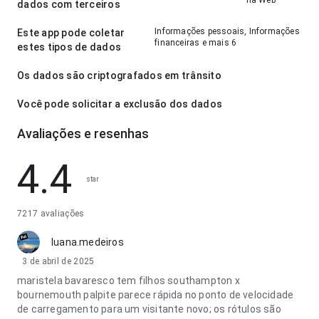
na Web
dados com terceiros
Informações pessoais, Informações
Este app pode coletar
financeiras e mais 6
estes tipos de dados
Os dados são criptografados em trânsito
Você pode solicitar a exclusão dos dados
Avaliações e resenhas
4.4
star
7217 avaliações
luana.medeiros
3 de abril de 2025
maristela bavaresco tem filhos southampton x
bournemouth palpite parece rápida no ponto de velocidade
de carregamento para um visitante novo; os rótulos são