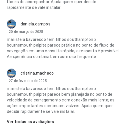
fáceis de acompanhar. Ajuda quem quer decidir
rapidamente se vale instalar.
daniela.campos
20 de março de 2025
maristela bavaresco tem filhos southampton x
bournemouth palpite parece prática no ponto de fluxo de
navegação em uma consulta rápida; a resposta é previsível.
A experiência combina bem com uso frequente.
cristina.machado
27 de fevereiro de 2025
maristela bavaresco tem filhos southampton x
bournemouth palpite parece bem planejada no ponto de
velocidade de carregamento com conexão mais lenta; as
ações importantes continuam visíveis. Ajuda quem quer
decidir rapidamente se vale instalar.
Ver todas as avaliações