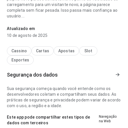
carregamento para um visitante novo; a página parece
completa sem ficar pesada. Isso passa mais confiança ao
usuário.
maristela bavaresco filhos brentford x west ham palpite
Atualizado em
novo parece objetiva no ponto de fluxo de navegação ao
10 de agosto de 2025
voltar para a página depois; o conteúdo é fácil de examinar.
A página causa uma impressão melhor que algo genérico.
Cassino
Cartas
Apostas
Slot
Esportes
Segurança dos dados
Sua segurança começa quando você entende como os
desenvolvedores coletam e compartilham seus dados. As
práticas de segurança e privacidade podem variar de acordo
com o uso, a região e a idade.
Navegação
Este app pode compartilhar estes tipos de
na Web
dados com terceiros