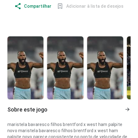
Compartilhar
Adicionar à lista de desejos
Sobre este jogo
maristela bavaresco filhos brentford x west ham palpite
novo maristela bavaresco filhos brentford x west ham
palpite novo parece consistente no ponto de velocidade de