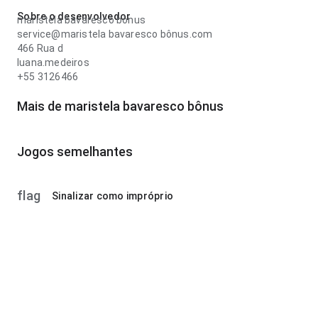
Sobre o desenvolvedor
maristela bavaresco bônus
service@maristela bavaresco bônus.com
466 Rua d
luana.medeiros
+55 3126466
Mais de maristela bavaresco bônus
Jogos semelhantes
flag
Sinalizar como impróprio