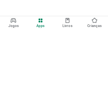
Jogos
Apps
Livros
Crianças
Google Play
Play Pass
Pontos do Play Points
Vales-presente
Resgatar
Política de reembolso