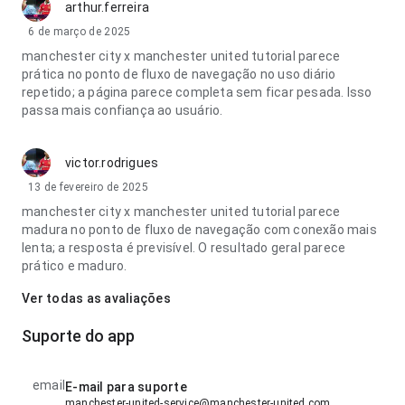
arthur.ferreira
6 de março de 2025
manchester city x manchester united tutorial parece
prática no ponto de fluxo de navegação no uso diário
repetido; a página parece completa sem ficar pesada. Isso
passa mais confiança ao usuário.
victor.rodrigues
13 de fevereiro de 2025
manchester city x manchester united tutorial parece
madura no ponto de fluxo de navegação com conexão mais
lenta; a resposta é previsível. O resultado geral parece
prático e maduro.
Ver todas as avaliações
Suporte do app
email
E-mail para suporte
manchester-united-service@manchester-united.com