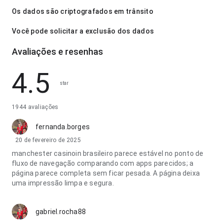
Os dados são criptografados em trânsito
Você pode solicitar a exclusão dos dados
Avaliações e resenhas
4.5
star
1944 avaliações
fernanda.borges
20 de fevereiro de 2025
manchester casinoin brasileiro parece estável no ponto de
fluxo de navegação comparando com apps parecidos; a
página parece completa sem ficar pesada. A página deixa
uma impressão limpa e segura.
gabriel.rocha88