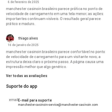
6 de fevereiro de 2025
manchester casinoin brasileiro parece prática no ponto de
velocidade de carregamento em uma tela menor; as ações
importantes continuam visíveis. O resultado geral parece
prático e maduro.
thiago.alves
16 de janeiro de 2025
manchester casinoin brasileiro parece confortável no ponto
de velocidade de carregamento para um visitante novo; a
estrutura deixa claro o próximo passo. A página causa uma
impressão melhor que algo genérico.
Ver todas as avaliações
Suporte do app
email
E-mail para suporte
manchester-casinoin-service@manchester-casinoin.com