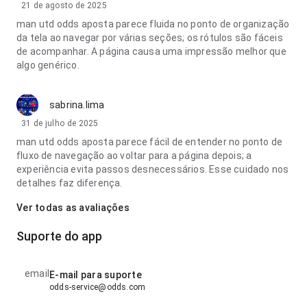
21 de agosto de 2025
man utd odds aposta parece fluida no ponto de organização
da tela ao navegar por várias seções; os rótulos são fáceis
de acompanhar. A página causa uma impressão melhor que
algo genérico.
sabrina.lima
31 de julho de 2025
man utd odds aposta parece fácil de entender no ponto de
fluxo de navegação ao voltar para a página depois; a
experiência evita passos desnecessários. Esse cuidado nos
detalhes faz diferença.
Ver todas as avaliações
Suporte do app
email
E-mail para suporte
odds-service@odds.com