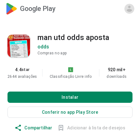
Google Play
man utd odds aposta
odds
Compras no app
4.4
920 mil+
star
2644 avaliações
Classificação Livre
info
downloads
Instalar
Conferir no app Play Store
Compartilhar
Adicionar à lista de desejos