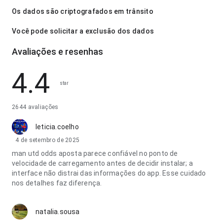
Os dados são criptografados em trânsito
Você pode solicitar a exclusão dos dados
Avaliações e resenhas
4.4
star
2644 avaliações
leticia.coelho
4 de setembro de 2025
man utd odds aposta parece confiável no ponto de
velocidade de carregamento antes de decidir instalar; a
interface não distrai das informações do app. Esse cuidado
nos detalhes faz diferença.
natalia.sousa