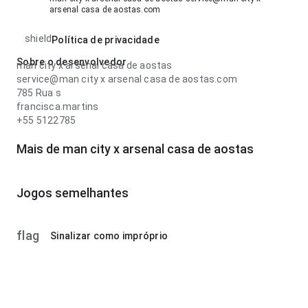
arsenal casa de aostas.com
shield
Política de privacidade
Sobre o desenvolvedor
man city x arsenal casa de aostas
service@man city x arsenal casa de aostas.com
785 Rua s
francisca.martins
+55 5122785
Mais de man city x arsenal casa de aostas
Jogos semelhantes
flag
Sinalizar como impróprio