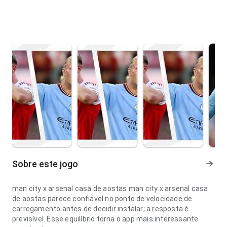
Sobre este jogo
man city x arsenal casa de aostas man city x arsenal casa
de aostas parece confiável no ponto de velocidade de
carregamento antes de decidir instalar; a resposta é
previsível. Esse equilíbrio torna o app mais interessante