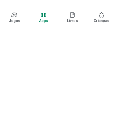
Jogos
Apps
Livros
Crianças
Google Play
Play Pass
Pontos do Play Points
Vales-presente
Resgatar
Política de reembolso