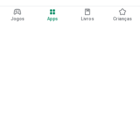
Jogos
Apps
Livros
Crianças
Google Play
Play Pass
Pontos do Play Points
Vales-presente
Resgatar
Política de reembolso
Crianças e família