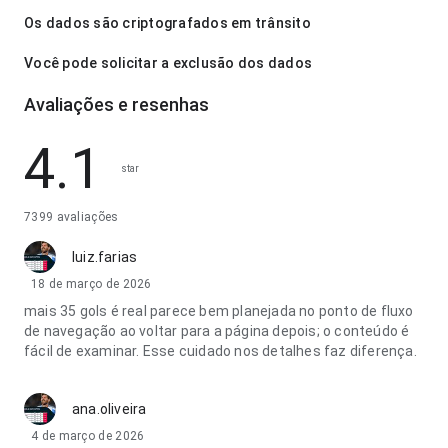
Os dados são criptografados em trânsito
Você pode solicitar a exclusão dos dados
Avaliações e resenhas
4.1
star
7399 avaliações
luiz.farias
18 de março de 2026
mais 35 gols é real parece bem planejada no ponto de fluxo
de navegação ao voltar para a página depois; o conteúdo é
fácil de examinar. Esse cuidado nos detalhes faz diferença.
ana.oliveira
4 de março de 2026