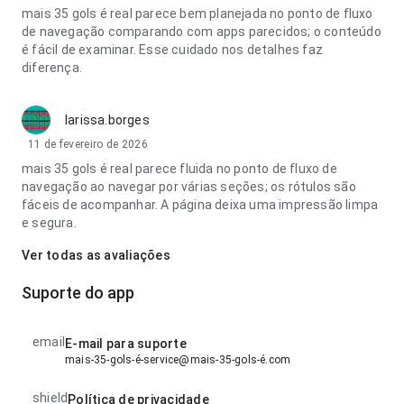
mais 35 gols é real parece bem planejada no ponto de fluxo
de navegação comparando com apps parecidos; o conteúdo
é fácil de examinar. Esse cuidado nos detalhes faz
diferença.
larissa.borges
11 de fevereiro de 2026
mais 35 gols é real parece fluida no ponto de fluxo de
navegação ao navegar por várias seções; os rótulos são
fáceis de acompanhar. A página deixa uma impressão limpa
e segura.
Ver todas as avaliações
Suporte do app
email
E-mail para suporte
mais-35-gols-é-service@mais-35-gols-é.com
shield
Política de privacidade