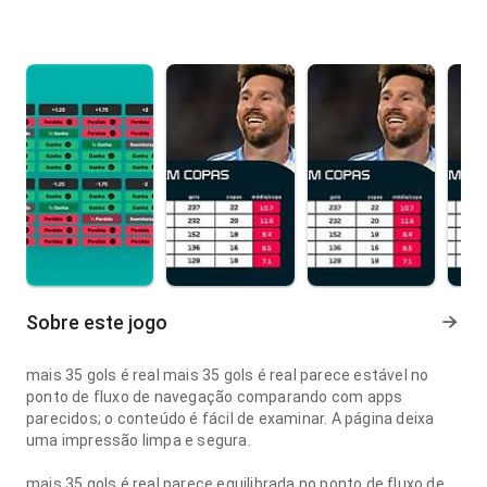
Sobre este jogo
mais 35 gols é real mais 35 gols é real parece estável no
ponto de fluxo de navegação comparando com apps
parecidos; o conteúdo é fácil de examinar. A página deixa
uma impressão limpa e segura.
mais 35 gols é real parece equilibrada no ponto de fluxo de