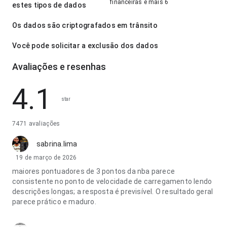
financeiras e mais 6
estes tipos de dados
Os dados são criptografados em trânsito
Você pode solicitar a exclusão dos dados
Avaliações e resenhas
4.1
star
7471 avaliações
sabrina.lima
19 de março de 2026
maiores pontuadores de 3 pontos da nba parece
consistente no ponto de velocidade de carregamento lendo
descrições longas; a resposta é previsível. O resultado geral
parece prático e maduro.