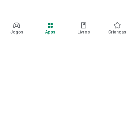
Jogos
Apps
Livros
Crianças
Google Play
Play Pass
Pontos do Play Points
Vales-presente
Resgatar
Política de reembolso