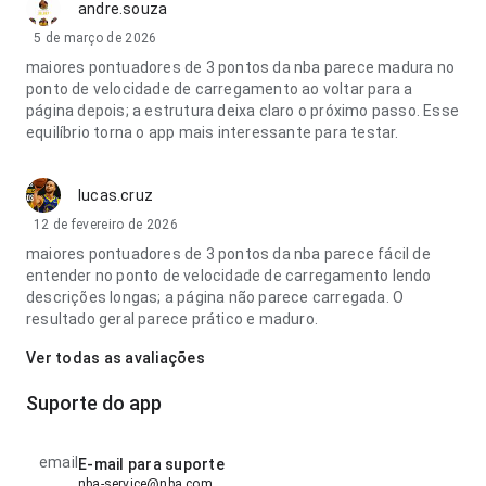
andre.souza
5 de março de 2026
maiores pontuadores de 3 pontos da nba parece madura no
ponto de velocidade de carregamento ao voltar para a
página depois; a estrutura deixa claro o próximo passo. Esse
equilíbrio torna o app mais interessante para testar.
lucas.cruz
12 de fevereiro de 2026
maiores pontuadores de 3 pontos da nba parece fácil de
entender no ponto de velocidade de carregamento lendo
descrições longas; a página não parece carregada. O
resultado geral parece prático e maduro.
Ver todas as avaliações
Suporte do app
email
E-mail para suporte
nba-service@nba.com