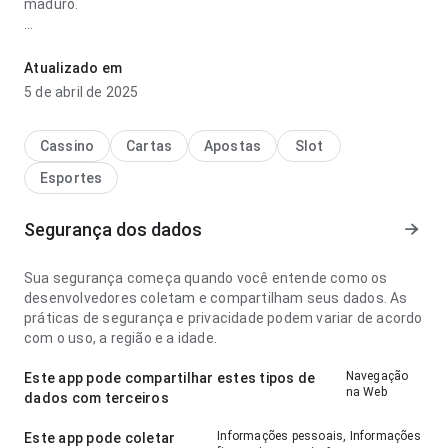
maduro.
maiores casas de apostas do brasil parece fácil de
entender no ponto de velocidade de carregamento antes de
Atualizado em
decidir instalar; a página não parece carregada. O resultado
5 de abril de 2025
geral parece prático e maduro.
Cassino
Cartas
Apostas
Slot
Esportes
Segurança dos dados
Sua segurança começa quando você entende como os
desenvolvedores coletam e compartilham seus dados. As
práticas de segurança e privacidade podem variar de acordo
com o uso, a região e a idade.
Navegação
Este app pode compartilhar estes tipos de
na Web
dados com terceiros
Informações pessoais, Informações
Este app pode coletar