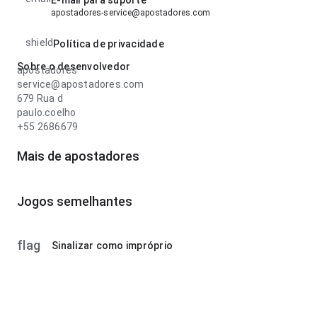
E-mail para suporte
apostadores-service@apostadores.com
shield
Política de privacidade
Sobre o desenvolvedor
apostadores
service@apostadores.com
679 Rua d
paulo.coelho
+55 2686679
Mais de apostadores
Jogos semelhantes
flag
Sinalizar como impróprio