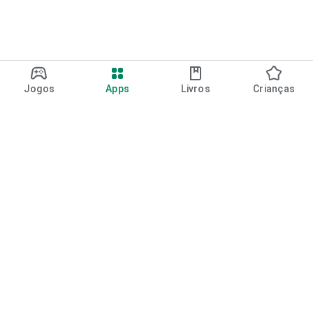
Jogos
Apps
Livros
Crianças
Google Play
Play Pass
Pontos do Play Points
Vales-presente
Resgatar
Política de reembolso