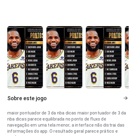
Sobre este jogo
maior pontuador de 3 da nba dicas maior pontuador de 3 da
nba dicas parece equilibrada no ponto de fluxo de
navegação em uma tela menor; a interface não distrai das
informações do app. O resultado geral parece prático e