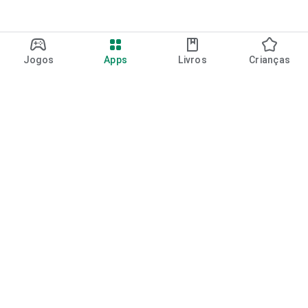
Jogos
Apps
Livros
Crianças
Google Play
Play Pass
Pontos do Play Points
Vales-presente
Resgatar
Política de reembolso