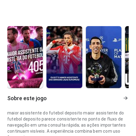
Sobre este jogo
maior assistente do futebol deposito maior assistente do
futebol deposito parece consistente no ponto de fluxo de
navegação em uma consulta rápida; as ações importantes
continuam visíveis. A experiência combina bem com uso