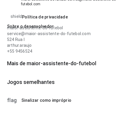
futebol.com
shield
Política de privacidade
Sobre o desenvolvedor
maior-assistente-do-futebol
service@maior-assistente-do-futebol.com
524 Rua l
arthur.araujo
+55 9456524
Mais de maior-assistente-do-futebol
Jogos semelhantes
flag
Sinalizar como impróprio