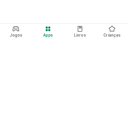
Jogos
Apps
Livros
Crianças
Google Play
Play Pass
Pontos do Play Points
Vales-presente
Resgatar
Política de reembolso