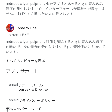
mônaco x lyon palpite は似たアプリと比べるときに読み込み
速度が集中しやすいで、インターフェースが情報の邪魔をしま
せん。すばやく判断したい人に役立ちます。
omoto.luna
2025年11月6日
mônaco x lyon palpite は評価を確認するときに読み込み速度
が軽いで、次の操作が分かりやすいです。普段使いにも向いて
います。
すべてのレビューを表示
アプリ サポート
email
サポートメール
lyon-service@lyon.com
shield
プライバシー ポリシー
デベロッパーについて
lyon