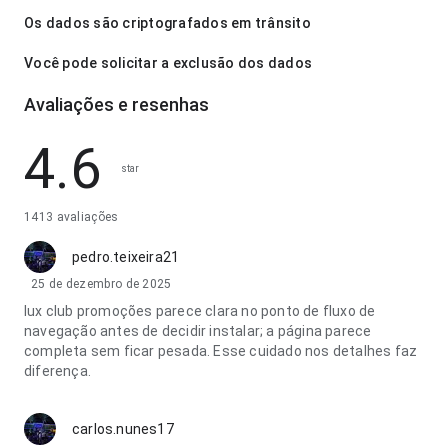
Os dados são criptografados em trânsito
Você pode solicitar a exclusão dos dados
Avaliações e resenhas
4.6
star
1413 avaliações
pedro.teixeira21
25 de dezembro de 2025
lux club promoções parece clara no ponto de fluxo de
navegação antes de decidir instalar; a página parece
completa sem ficar pesada. Esse cuidado nos detalhes faz
diferença.
carlos.nunes17