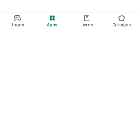
Jogos
Apps
Livros
Crianças
Google Play
Play Pass
Pontos do Play Points
Vales-presente
Resgatar
Política de reembolso