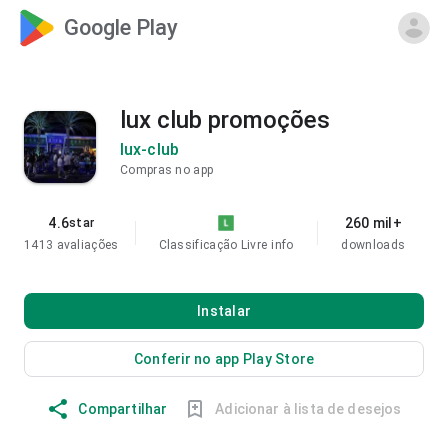
Google Play
lux club promoções
lux-club
Compras no app
4.6
260 mil+
star
1413 avaliações
Classificação Livre
info
downloads
Instalar
Conferir no app Play Store
Compartilhar
Adicionar à lista de desejos