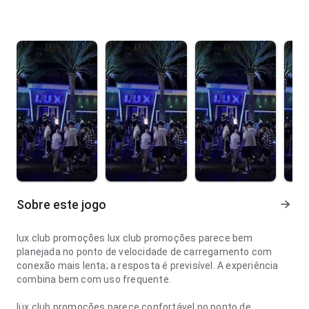
Sobre este jogo
lux club promoções lux club promoções parece bem
planejada no ponto de velocidade de carregamento com
conexão mais lenta; a resposta é previsível. A experiência
combina bem com uso frequente.
lux club promoções parece confortável no ponto de