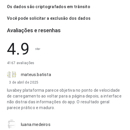
Os dados são criptografados em trânsito
Você pode solicitar a exclusão dos dados
Avaliações e resenhas
4.9
star
4167 avaliações
mateus.batista
3 de abril de 2025
luvabey plataforma parece objetiva no ponto de velocidade
de carregamento ao voltar para a página depois; a interface
não distrai das informações do app. O resultado geral
parece prático e maduro.
luana.medeiros