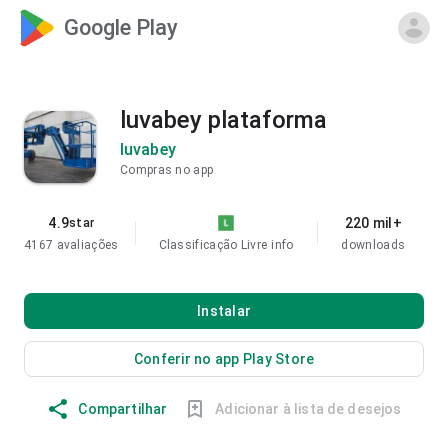
Google Play
luvabey plataforma
luvabey
Compras no app
4.9
220 mil+
star
4167 avaliações
Classificação Livre
info
downloads
Instalar
Conferir no app Play Store
Compartilhar
Adicionar à lista de desejos