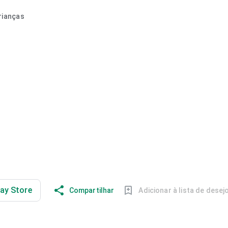
rianças
lay Store
Compartilhar
Adicionar à lista de desej