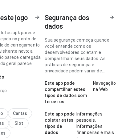
este jogo
Segurança dos
dados
k lutus apk parece
ejada no ponto de
Sua segurança começa quando
de de carregamento
você entende como os
isitante novo; a
desenvolvedores coletam e
ão parece carregada.
compartilham seus dados. As
ado geral parece
práticas de segurança e
e maduro.
privacidade podem variar de
do
acordo com o uso, a região e a
k parece leve no ponto
idade.
Este app pode
Navegação
idade de
compartilhar estes
na Web
rço
mento em uma tela
tipos de dados com
interface não distrai
terceiros
rmações do app. Esse
nos detalhes faz
no
Cartas
Este app pode
Informações
a.
coletar estes
pessoais,
as
Slot
tipos de
Informações
dados
financeiras e mais
tes