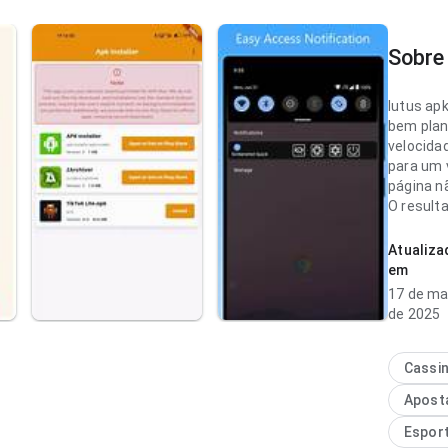
Sobre 
lutus ap
bem plan
velocida
para um v
página n
O result
prático 
Atualiza
lutus ap
em
de veloc
17 de ma
carrega
de 2025
menor; a 
das info
cuidado 
Cassi
diferenç
Apost
Espor