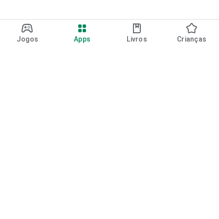
Jogos
Apps
Livros
Crianças
Google Play
Play Pass
Pontos do Play Points
Vales-presente
Resgatar
Política de reembolso