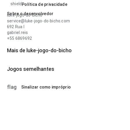
shield
Política de privacidade
Sobre o desenvolvedor
luke-jogo-do-bicho
service@luke-jogo-do-bicho.com
692 Rua l
gabriel.reis
+55 6869692
Mais de luke-jogo-do-bicho
Jogos semelhantes
flag
Sinalizar como impróprio