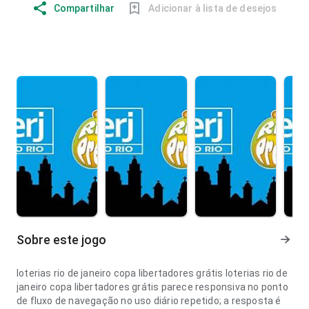
Compartilhar
Adicionar à lista de desejos
Sobre este jogo
loterias rio de janeiro copa libertadores grátis loterias rio de
janeiro copa libertadores grátis parece responsiva no ponto
de fluxo de navegação no uso diário repetido; a resposta é