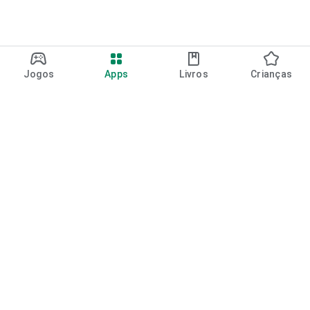
Jogos
Apps
Livros
Crianças
Google Play
Play Pass
Pontos do Play Points
Vales-presente
Resgatar
Política de reembolso