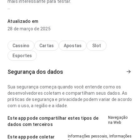
mais interessante para testar.
lorient x monaco palpite guia original parece madura no
ponto de fluxo de navegação ao alternar detalhes; a
Atualizado em
estrutura deixa claro o próximo passo. A página deixa uma
28 de março de 2025
impressão limpa e segura.
Cassino
Cartas
Apostas
Slot
Esportes
Segurança dos dados
Sua segurança começa quando você entende como os
desenvolvedores coletam e compartilham seus dados. As
práticas de segurança e privacidade podem variar de acordo
com o uso, a região e a idade.
Navegação
Este app pode compartilhar estes tipos de
na Web
dados com terceiros
Informações pessoais, Informações
Este app pode coletar