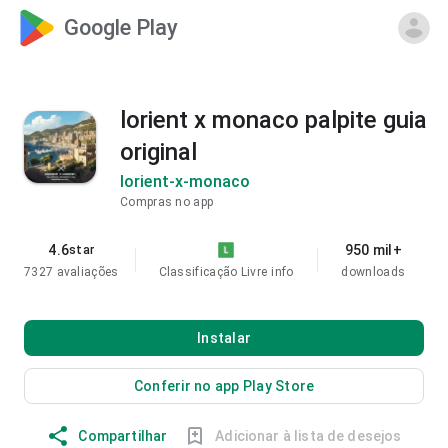
Google Play
lorient x monaco palpite guia
original
lorient-x-monaco
Compras no app
4.6
950 mil+
star
7327 avaliações
Classificação Livre
info
downloads
Instalar
Conferir no app Play Store
Compartilhar
Adicionar à lista de desejos