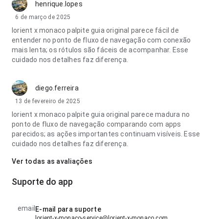
henrique.lopes
6 de março de 2025
lorient x monaco palpite guia original parece fácil de
entender no ponto de fluxo de navegação com conexão
mais lenta; os rótulos são fáceis de acompanhar. Esse
cuidado nos detalhes faz diferença.
diego.ferreira
13 de fevereiro de 2025
lorient x monaco palpite guia original parece madura no
ponto de fluxo de navegação comparando com apps
parecidos; as ações importantes continuam visíveis. Esse
cuidado nos detalhes faz diferença.
Ver todas as avaliações
Suporte do app
email
E-mail para suporte
lorient-x-monaco-service@lorient-x-monaco.com