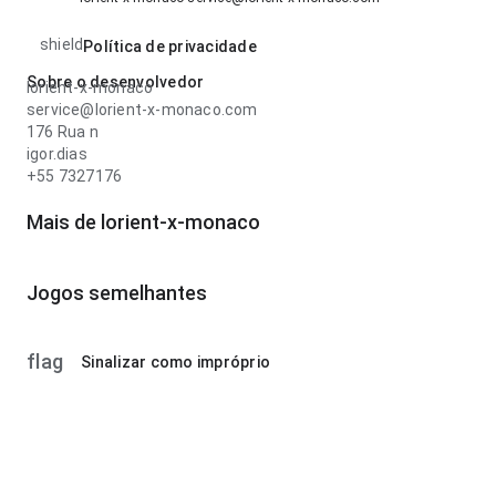
shield
Política de privacidade
Sobre o desenvolvedor
lorient-x-monaco
service@lorient-x-monaco.com
176 Rua n
igor.dias
+55 7327176
Mais de lorient-x-monaco
Jogos semelhantes
flag
Sinalizar como impróprio