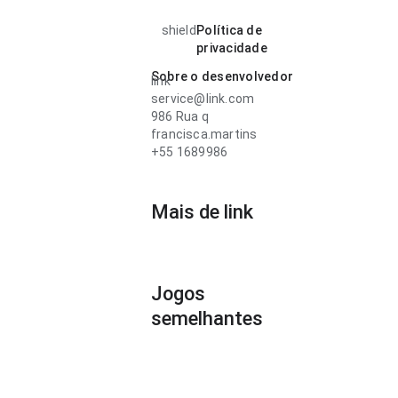
shield
Política de
privacidade
Sobre o desenvolvedor
link
service@link.com
986 Rua q
francisca.martins
+55 1689986
Mais de link
Jogos
semelhantes