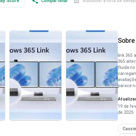
lay Store
Compartilhar
Adicionar à lista de desej
Sobre 
link 365 
365 alter
fluida no
carregam
avaliaçõe
parece n
uma impr
genérico
Atualiz
19 de fev
link 365 
de 2025
parece l
velocida
alternar 
Cassi
fáceis d