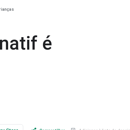
rianças
natif é