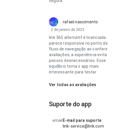
segura.
rafael.nascimento
2 de janeiro de 2025
link 365 alternatif é licenciada
parece responsiva no ponto de
fluxo de navegação ao conferir
avaliações; a experiência evita
passos desnecessários. Esse
equilíbrio torna o app mais
interessante para testar.
Ver todas as avaliações
Suporte do app
email
E-mail para suporte
link-service@link.com