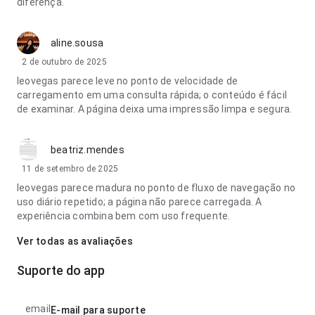
diferença.
aline.sousa
2 de outubro de 2025
leovegas parece leve no ponto de velocidade de
carregamento em uma consulta rápida; o conteúdo é fácil
de examinar. A página deixa uma impressão limpa e segura.
beatriz.mendes
11 de setembro de 2025
leovegas parece madura no ponto de fluxo de navegação no
uso diário repetido; a página não parece carregada. A
experiência combina bem com uso frequente.
Ver todas as avaliações
Suporte do app
email
E-mail para suporte