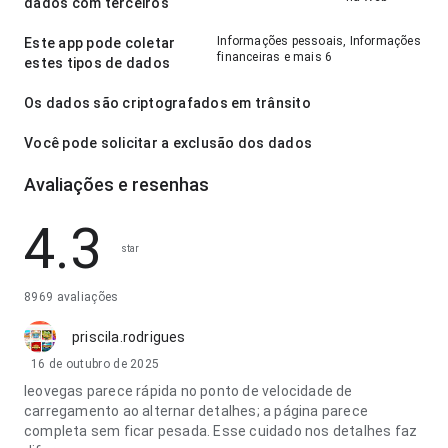
dados com terceiros
Informações pessoais, Informações
Este app pode coletar
financeiras e mais 6
estes tipos de dados
Os dados são criptografados em trânsito
Você pode solicitar a exclusão dos dados
Avaliações e resenhas
4.3
star
8969 avaliações
priscila.rodrigues
16 de outubro de 2025
leovegas parece rápida no ponto de velocidade de
carregamento ao alternar detalhes; a página parece
completa sem ficar pesada. Esse cuidado nos detalhes faz