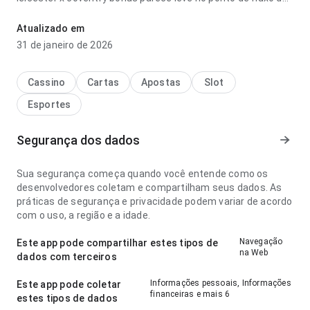
navegação ao conferir avaliações; a estrutura deixa claro o
próximo passo. Esse equilíbrio torna o app mais
Atualizado em
interessante para testar.
31 de janeiro de 2026
Cassino
Cartas
Apostas
Slot
Esportes
Segurança dos dados
Sua segurança começa quando você entende como os
desenvolvedores coletam e compartilham seus dados. As
práticas de segurança e privacidade podem variar de acordo
com o uso, a região e a idade.
Navegação
Este app pode compartilhar estes tipos de
na Web
dados com terceiros
Informações pessoais, Informações
Este app pode coletar
financeiras e mais 6
estes tipos de dados