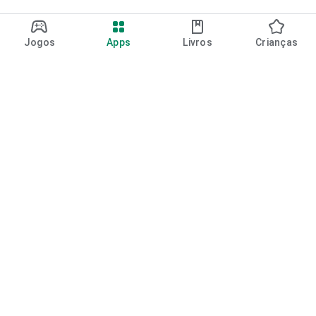
Jogos
Apps
Livros
Crianças
Google Play
Play Pass
Pontos do Play Points
Vales-presente
Resgatar
Política de reembolso
Crianças e família