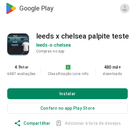
Google Play
leeds x chelsea palpite teste
leeds-x-chelsea
Compras no app
4.9
480 mil+
star
6487 avaliações
Classificação Livre
info
downloads
Instalar
Conferir no app Play Store
Compartilhar
Adicionar à lista de desejos