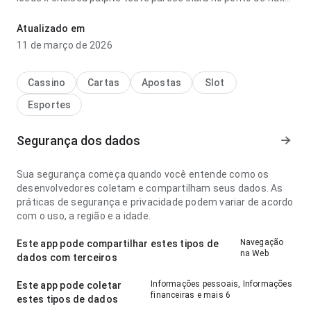
de navegação antes de decidir instalar; os rótulos são
fáceis de acompanhar. O resultado geral parece prático e
Atualizado em
maduro.
11 de março de 2026
Cassino
Cartas
Apostas
Slot
Esportes
Segurança dos dados
Sua segurança começa quando você entende como os
desenvolvedores coletam e compartilham seus dados. As
práticas de segurança e privacidade podem variar de acordo
com o uso, a região e a idade.
Navegação
Este app pode compartilhar estes tipos de
na Web
dados com terceiros
Informações pessoais, Informações
Este app pode coletar
financeiras e mais 6
estes tipos de dados