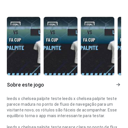
Sobre este jogo
leeds x chelsea palpite teste leeds x chelsea palpite teste
parece madura no ponto de fluxo de navegação para um
visitante novo; os rótulos são fáceis de acompanhar. Esse
equilíbrio torna o app mais interessante para testar.
leeds x chelsea palpite teste parece clara no ponto de fluxo