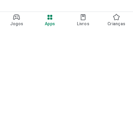
Jogos
Apps
Livros
Crianças
Google Play
Play Pass
Pontos do Play Points
Vales-presente
Resgatar
Política de reembolso