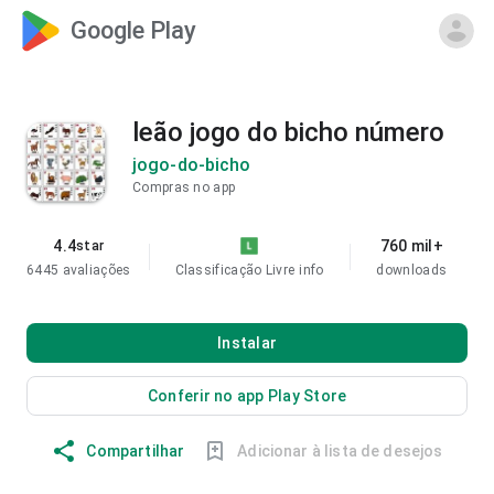
Google Play
leão jogo do bicho número
jogo-do-bicho
Compras no app
4.4
760 mil+
star
6445 avaliações
Classificação Livre
info
downloads
Instalar
Conferir no app Play Store
Compartilhar
Adicionar à lista de desejos