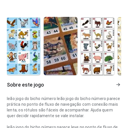
Sobre este jogo
leão jogo do bicho número leão jogo do bicho número parece
prática no ponto de fluxo de navegação com conexão mais
lenta; os rótulos são fáceis de acompanhar. Ajuda quem
quer decidir rapidamente se vale instalar.
leão jogo do bicho número parece leve no ponto de fluxo de