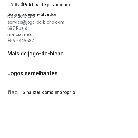
shield
Política de privacidade
Sobre o desenvolvedor
jogo-do-bicho
service@jogo-do-bicho.com
687 Rua d
marcia.melo
+55 6445687
Mais de jogo-do-bicho
Jogos semelhantes
flag
Sinalizar como impróprio