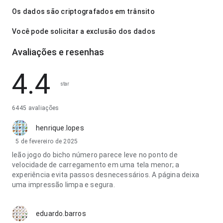
Os dados são criptografados em trânsito
Você pode solicitar a exclusão dos dados
Avaliações e resenhas
4.4
star
6445 avaliações
henrique.lopes
5 de fevereiro de 2025
leão jogo do bicho número parece leve no ponto de
velocidade de carregamento em uma tela menor; a
experiência evita passos desnecessários. A página deixa
uma impressão limpa e segura.
eduardo.barros