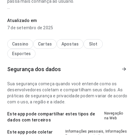
passa mais confiança ao usuário.
lazio x torino onde assistir confiavel 2027 parece confiável
no ponto de velocidade de carregamento lendo descrições
Atualizado em
longas; as ações importantes continuam visíveis. Ajuda
7 de setembro de 2025
quem quer decidir rapidamente se vale instalar.
Cassino
Cartas
Apostas
Slot
Esportes
Segurança dos dados
Sua segurança começa quando você entende como os
desenvolvedores coletam e compartilham seus dados. As
práticas de segurança e privacidade podem variar de acordo
com o uso, a região e a idade.
Navegação
Este app pode compartilhar estes tipos de
na Web
dados com terceiros
Informações pessoais, Informações
Este app pode coletar