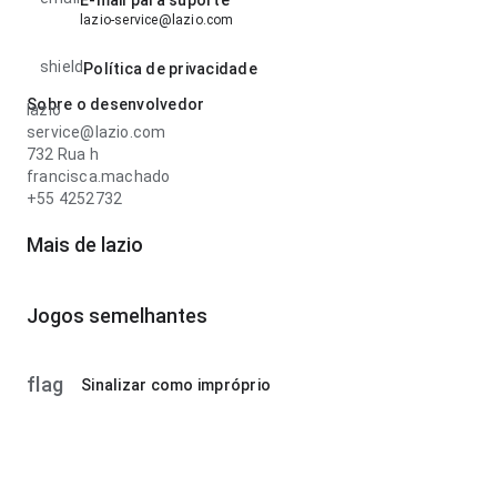
E-mail para suporte
lazio-service@lazio.com
shield
Política de privacidade
Sobre o desenvolvedor
lazio
service@lazio.com
732 Rua h
francisca.machado
+55 4252732
Mais de lazio
Jogos semelhantes
flag
Sinalizar como impróprio