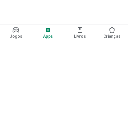
Jogos
Apps
Livros
Crianças
Google Play
Play Pass
Pontos do Play Points
Vales-presente
Resgatar
Política de reembolso