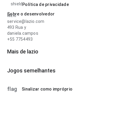
shield
Política de privacidade
Sobre o desenvolvedor
lazio
service@lazio.com
493 Rua y
daniela.campos
+55 7754493
Mais de lazio
Jogos semelhantes
flag
Sinalizar como impróprio