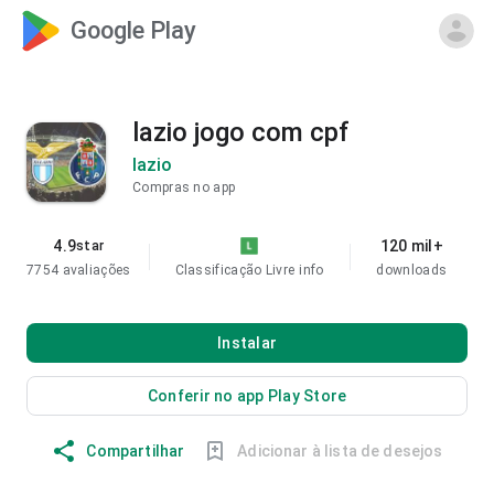
Google Play
lazio jogo com cpf
lazio
Compras no app
4.9
120 mil+
star
7754 avaliações
Classificação Livre
info
downloads
Instalar
Conferir no app Play Store
Compartilhar
Adicionar à lista de desejos