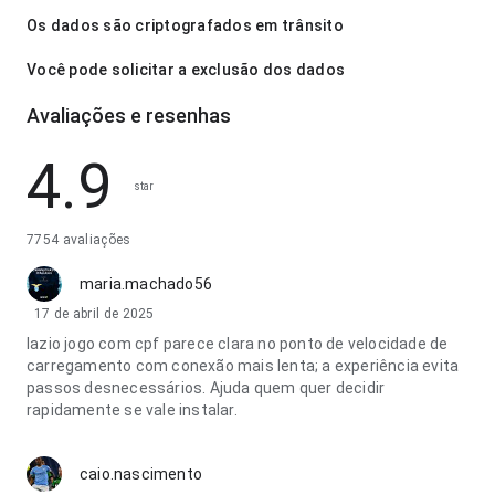
Os dados são criptografados em trânsito
Você pode solicitar a exclusão dos dados
Avaliações e resenhas
4.9
star
7754 avaliações
maria.machado56
17 de abril de 2025
lazio jogo com cpf parece clara no ponto de velocidade de
carregamento com conexão mais lenta; a experiência evita
passos desnecessários. Ajuda quem quer decidir
rapidamente se vale instalar.
caio.nascimento