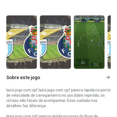
Sobre este jogo
lazio jogo com cpf lazio jogo com cpf parece rápida no ponto
de velocidade de carregamento no uso diário repetido; os
rótulos são fáceis de acompanhar. Esse cuidado nos
detalhes faz diferença.
lazio jogo com cpf parece rápida no ponto de fluxo de