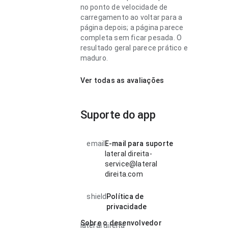
no ponto de velocidade de
carregamento ao voltar para a
página depois; a página parece
completa sem ficar pesada. O
resultado geral parece prático e
maduro.
Ver todas as avaliações
Suporte do app
email
E-mail para suporte
lateral direita-
service@lateral
direita.com
shield
Política de
privacidade
Sobre o desenvolvedor
lateral direita