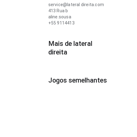
service@lateral direita.com
413 Rua b
aline.sousa
+55 9114413
Mais de lateral
direita
Jogos semelhantes