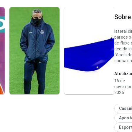
Sobre 
lateral di
parece b
de fluxo
decidir i
fáceis d
causa u
que algo 
Atualiz
lateral d
16 de
ponto de
novembr
carregam
2025
instalar;
parece n
confianç
Cassi
Apost
Espor