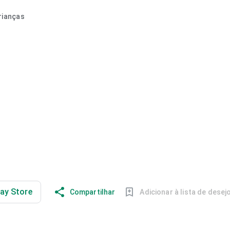
rianças
a
lay Store
Compartilhar
Adicionar à lista de desej