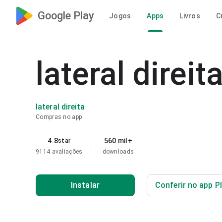
Google Play
Jogos
Apps
Livros
C
lateral direit
lateral direita
Compras no app
4.8
560 mil+
star
9114 avaliações
downloads
Instalar
Conferir no app P