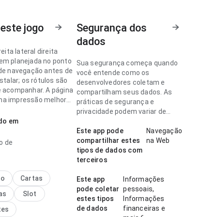
este jogo
Segurança dos
dados
reita lateral direita
em planejada no ponto
Sua segurança começa quando
 de navegação antes de
você entende como os
nstalar; os rótulos são
desenvolvedores coletam e
e acompanhar. A página
compartilham seus dados. As
ma impressão melhor
práticas de segurança e
genérico.
privacidade podem variar de
ado em
acordo com o uso, a região e a
ireita parece rápida no
idade.
Este app pode
Navegação
 velocidade de
compartilhar estes
na Web
o de
ento antes de decidir
tipos de dados com
 a hierarquia visual
terceiros
atural. Isso passa mais
a ao usuário.
no
Cartas
Este app
Informações
pode coletar
pessoais,
as
Slot
estes tipos
Informações
de dados
financeiras e
tes