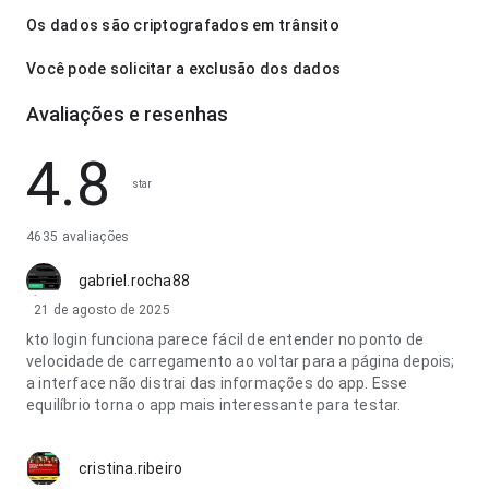
Os dados são criptografados em trânsito
Você pode solicitar a exclusão dos dados
Avaliações e resenhas
4.8
star
4635 avaliações
gabriel.rocha88
21 de agosto de 2025
kto login funciona parece fácil de entender no ponto de
velocidade de carregamento ao voltar para a página depois;
a interface não distrai das informações do app. Esse
equilíbrio torna o app mais interessante para testar.
cristina.ribeiro