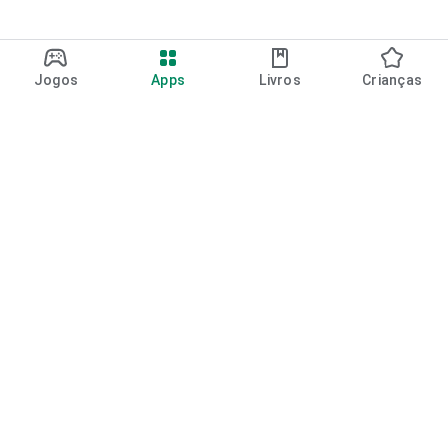
Jogos
Apps
Livros
Crianças
Google Play
Play Pass
Pontos do Play Points
Vales-presente
Resgatar
Política de reembolso