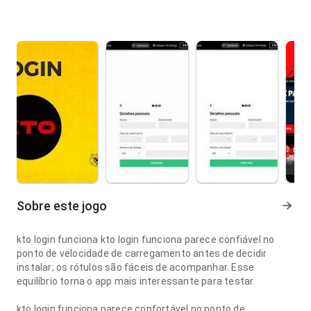
Sobre este jogo
kto login funciona kto login funciona parece confiável no
ponto de velocidade de carregamento antes de decidir
instalar; os rótulos são fáceis de acompanhar. Esse
equilíbrio torna o app mais interessante para testar.
kto login funciona parece confortável no ponto de