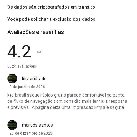
Os dados são criptografados em trânsito
Você pode solicitar a exclusão dos dados
Avaliações e resenhas
4.2
star
6824 avaliações
luiz.andrade
8 de janeiro de 2026
kto brasil saque rápido gratis parece confortável no ponto
de fluxo de navegação com conexão mais lenta; a resposta
é previsível. A página deixa uma impressão limpa e segura.
marcos.santos
25 de dezembro de 2025