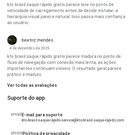
kto brasil saque rápido gratis parece leve no ponto de
velocidade de carregamento antes de decidir instalar; a
hierarquia visual parece natural. Isso passa mais confiança
ao usuário.
beatriz.mendes
4 de dezembro de 2025
kto brasil saque rápido gratis parece madura no ponto de
fluxo de navegação com conexão mais lenta; as ações
importantes continuam visíveis. O resultado geral parece
prático e maduro.
Ver todas as avaliações
Suporte do app
email
E-mail para suporte
kto-brasil-saque-rápido-service@kto-brasil-saque-rápido.com
shield
Política de privacidade