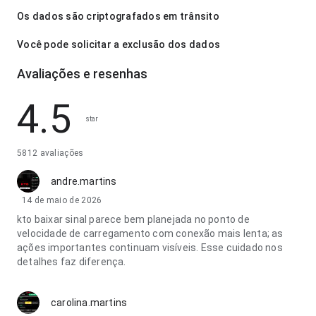
Os dados são criptografados em trânsito
Você pode solicitar a exclusão dos dados
Avaliações e resenhas
4.5
star
5812 avaliações
andre.martins
14 de maio de 2026
kto baixar sinal parece bem planejada no ponto de
velocidade de carregamento com conexão mais lenta; as
ações importantes continuam visíveis. Esse cuidado nos
detalhes faz diferença.
carolina.martins