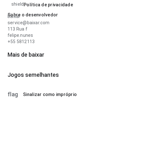
shield
Política de privacidade
Sobre o desenvolvedor
baixar
service@baixar.com
113 Rua f
felipe.nunes
+55 5812113
Mais de baixar
Jogos semelhantes
flag
Sinalizar como impróprio